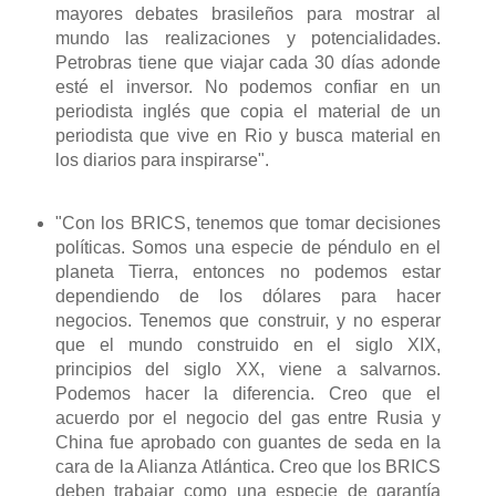
mayores debates brasileños para mostrar al
mundo las realizaciones y potencialidades.
Petrobras tiene que viajar cada 30 días adonde
esté el inversor. No podemos confiar en un
periodista inglés que copia el material de un
periodista que vive en Rio y busca material en
los diarios para inspirarse".
"C
on los
BRICS
, tenemos que
tomar decisiones
políticas
.
Somos una
especie de
péndulo
en el
planeta Tierra
, entonces
no podemos estar
dependiendo de los
dólares
para hacer
negocios.
Tenemos que construir
,
y no esperar
que
el mundo construido
en el siglo XIX
,
principios del siglo
XX,
viene
a
salvarnos.
Podemos
hacer la diferencia.
Creo que el
acuerdo por
el negocio
del gas entre Rusia
y
China
fue aprobado con
guantes de seda
en la
cara de
la Alianza Atlántica.
Creo que los
BRICS
deben trabajar
como una especie de
garantía