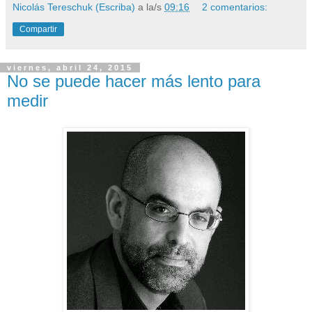
Nicolás Tereschuk (Escriba)
a la/s
09:16
2 comentarios:
Compartir
viernes, abril 24, 2015
No se puede hacer más lento para
medir