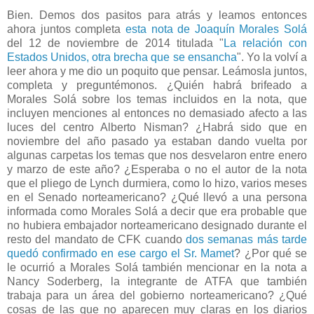
Bien. Demos dos pasitos para atrás y leamos entonces
ahora juntos completa
esta nota de Joaquín Morales Solá
del 12 de noviembre de 2014 titulada "
La relación con
Estados Unidos, otra brecha que se ensancha
". Yo la volví a
leer ahora y me dio un poquito que pensar. Leámosla juntos,
completa y preguntémonos. ¿Quién habrá brifeado a
Morales Solá sobre los temas incluidos en la nota, que
incluyen menciones al entonces no demasiado afecto a las
luces del centro Alberto Nisman? ¿Habrá sido que en
noviembre del año pasado ya estaban dando vuelta por
algunas carpetas los temas que nos desvelaron entre enero
y marzo de este año? ¿Esperaba o no el autor de la nota
que el pliego de Lynch durmiera, como lo hizo, varios meses
en el Senado norteamericano? ¿Qué llevó a una persona
informada como Morales Solá a decir que era probable que
no hubiera embajador norteamericano designado durante el
resto del mandato de CFK cuando
dos semanas más tarde
quedó confirmado en ese cargo el Sr. Mamet
? ¿Por qué se
le ocurrió a Morales Solá también mencionar en la nota a
Nancy Soderberg, la integrante de ATFA que también
trabaja para un área del gobierno norteamericano? ¿Qué
cosas de las que no aparecen muy claras en los diarios