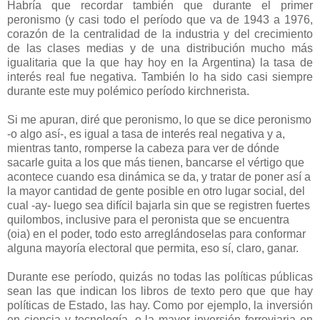
Habría que recordar también que durante el primer
peronismo (y casi todo el período que va de 1943 a 1976,
corazón de la centralidad de la industria y del crecimiento
de las clases medias y de una distribución mucho más
igualitaria que la que hay hoy en la Argentina) la tasa de
interés real fue negativa. También lo ha sido casi siempre
durante este muy polémico período kirchnerista.
Si me apuran, diré que peronismo, lo que se dice peronismo
-o algo así-, es igual a tasa de interés real negativa y a,
mientras tanto, romperse la cabeza para ver de dónde
sacarle guita a los que más tienen, bancarse el vértigo que
acontece cuando esa dinámica se da, y tratar de poner así a
la mayor cantidad de gente posible en otro lugar social, del
cual -ay- luego sea difícil bajarla sin que se registren fuertes
quilombos, inclusive para el peronista que se encuentra
(oia) en el poder, todo esto arreglándoselas para conformar
alguna mayoría electoral que permita, eso sí, claro, ganar.
Durante ese período, quizás no todas las políticas públicas
sean las que indican los libros de texto pero que que hay
políticas de Estado, las hay. Como por ejemplo, la inversión
en ciencia y tecnología, o la mayor inversión ferroviaria en